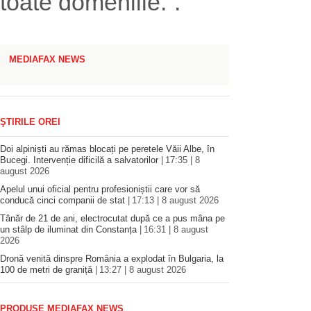
toate domeniile.”.
MEDIAFAX NEWS
ŞTIRILE OREI
Doi alpiniști au rămas blocați pe peretele Văii Albe, în
Bucegi. Intervenție dificilă a salvatorilor
17:35 | 8
august 2026
Apelul unui oficial pentru profesioniștii care vor să
conducă cinci companii de stat
17:13 | 8 august 2026
Tânăr de 21 de ani, electrocutat după ce a pus mâna pe
un stâlp de iluminat din Constanța
16:31 | 8 august
2026
Dronă venită dinspre România a explodat în Bulgaria, la
100 de metri de graniță
13:27 | 8 august 2026
PRODUSE MEDIAFAX NEWS