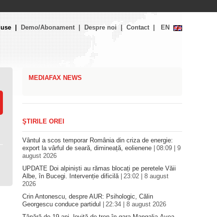
duse
Demo/Abonament
Despre noi
Contact
EN
MEDIAFAX NEWS
ŞTIRILE OREI
Vântul a scos temporar România din criza de energie:
export la vârful de seară, dimineață, eolienene
08:09 | 9
august 2026
UPDATE Doi alpiniști au rămas blocați pe peretele Văii
Albe, în Bucegi. Intervenție dificilă
23:02 | 8 august
2026
Crin Antonescu, despre AUR: Psihologic, Călin
Georgescu conduce partidul
22:34 | 8 august 2026