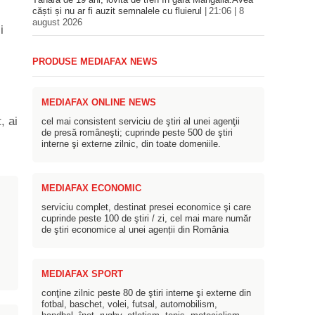
Tânără de 19 ani, lovită de tren în gara Mangalia.Avea
căști și nu ar fi auzit semnalele cu fluierul
21:06 | 8
august 2026
i
PRODUSE MEDIAFAX NEWS
MEDIAFAX ONLINE NEWS
, ai
cel mai consistent serviciu de ştiri al unei agenţii
de presă româneşti; cuprinde peste 500 de ştiri
interne şi externe zilnic, din toate domeniile.
MEDIAFAX ECONOMIC
serviciu complet, destinat presei economice şi care
cuprinde peste 100 de ştiri / zi, cel mai mare număr
de ştiri economice al unei agenții din România
MEDIAFAX SPORT
conţine zilnic peste 80 de ştiri interne şi externe din
fotbal, baschet, volei, futsal, automobilism,