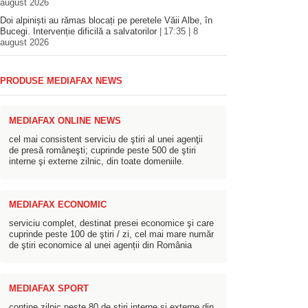
august 2026
Doi alpiniști au rămas blocați pe peretele Văii Albe, în
Bucegi. Intervenție dificilă a salvatorilor
17:35 | 8
august 2026
PRODUSE MEDIAFAX NEWS
MEDIAFAX ONLINE NEWS
cel mai consistent serviciu de ştiri al unei agenţii
de presă româneşti; cuprinde peste 500 de ştiri
interne şi externe zilnic, din toate domeniile.
MEDIAFAX ECONOMIC
serviciu complet, destinat presei economice şi care
cuprinde peste 100 de ştiri / zi, cel mai mare număr
de ştiri economice al unei agenții din România
MEDIAFAX SPORT
conţine zilnic peste 80 de ştiri interne şi externe din