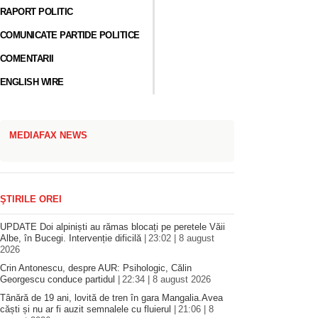
RAPORT POLITIC
COMUNICATE PARTIDE POLITICE
COMENTARII
ENGLISH WIRE
MEDIAFAX NEWS
ŞTIRILE OREI
UPDATE Doi alpiniști au rămas blocați pe peretele Văii
Albe, în Bucegi. Intervenție dificilă
23:02 | 8 august
2026
Crin Antonescu, despre AUR: Psihologic, Călin
Georgescu conduce partidul
22:34 | 8 august 2026
Tânără de 19 ani, lovită de tren în gara Mangalia.Avea
căști și nu ar fi auzit semnalele cu fluierul
21:06 | 8