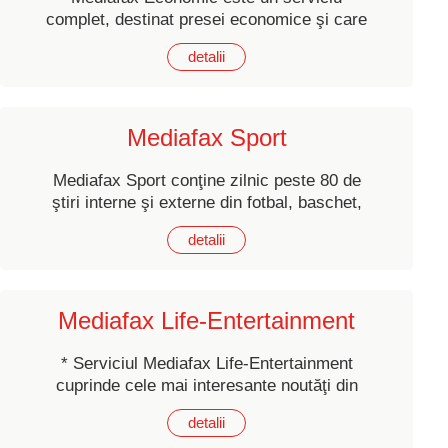
complet, destinat presei economice şi care
cuprinde peste 100 de ştiri / zi, cel mai
detalii
mare număr de ştiri economice transmise
de vreo agenţie de presă din România.
Mediafax Sport
Mediafax Sport conţine zilnic peste 80 de
ştiri interne şi externe din fotbal, baschet,
volei, futsal, automobilism, handbal, înot,
detalii
rugby, atletism, tenis, motociclism etc.
Mediafax Life-Entertainment
* Serviciul Mediafax Life-Entertainment
cuprinde cele mai interesante noutăţi din
lumea showbiz-ului românesc şi
detalii
internaţional.